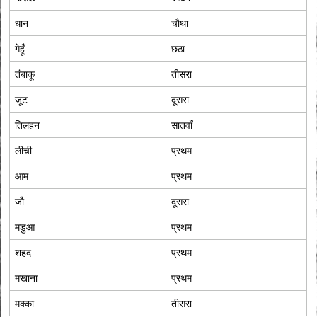
धान
चौथा
गेहूँ
छठा
तंबाकू
तीसरा
जूट
दूसरा
तिलहन
सातवाँ
लीची
प्रथम
आम
प्रथम
जौ
दूसरा
मडुआ
प्रथम
शहद
प्रथम
मखाना
प्रथम
मक्का
तीसरा