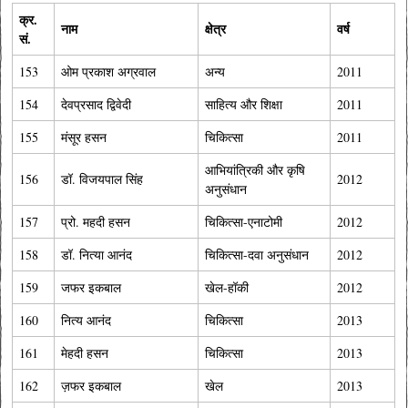
क्र.
नाम
क्षेत्र
वर्ष
सं.
153
ओम प्रकाश अग्रवाल
अन्य
2011
154
देवप्रसाद द्विवेदी
साहित्य और शिक्षा
2011
155
मंसूर हसन
चिकित्सा
2011
आभियांत्रिकी और कृषि
156
डॉ. विजयपाल सिंह
2012
अनुसंधान
157
प्रो. महदी हसन
चिकित्‍सा-एनाटोमी
2012
158
डॉ. नित्‍या आनंद
चिकित्‍सा-दवा अनुसंधान
2012
159
जफर इकबाल
खेल-हॉकी
2012
160
नित्य आनंद
चिकित्सा
2013
161
मेहदी हसन
चिकित्सा
2013
162
ज़फर इकबाल
खेल
2013