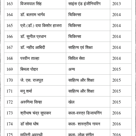
163
विजयपाल सिंह
साइंस एंड इंजीनियरिंग
2013
164
डॉ. बलराम भार्गव
चि‍कि‍त्‍सा
2014
165
प्रो.(डॉ.) दया कि‍शोर हाजरा
चि‍कि‍त्‍सा
2014
166
डॉ. सुनील प्रधान
चि‍कि‍त्‍सा
2014
167
डॉ. नहीद आबि‍दी
साहि‍त्‍य एवं शि‍क्षा
2014
168
परवीन ताल्‍हा
सि‍वि‍ल सेवा
2014
169
बिमला पोद्दार
अन्य
2015
170
जे. एस. राजपूत
साहित्य और शिक्षा
2015
171
मनू शर्मा
साहित्य और शिक्षा
2015
172
अरुणिमा सिन्हा
खेल
2015
173
श्रीभाष चंद्र सुपाकर
कला-वस्त्र डिजायनिंग
2016
174
डॉ सोमा घोष
कला- शास्त्रीय गायन
2016
175
मालिनी अवस्थी
कला- लोक संगीत
2016