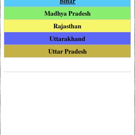
Bihar
Madhya Pradesh
Rajasthan
Uttarakhand
Uttar Pradesh