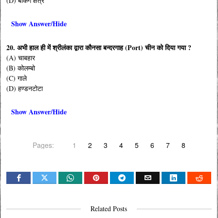
(D) बैंकिंग क्षेत्र
Show Answer/Hide
20. अभी हाल ही में श्रीलंका द्वारा कौनसा बन्दरगाह (Port) चीन को दिया गया ?
(A) चाबहार
(B) कोलम्बो
(C) गाले
(D) हण्डनटोटा
Show Answer/Hide
Pages:
1
2
3
4
5
6
7
8
Related Posts