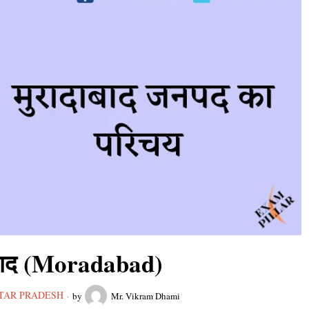
ाबाद (Moradabad)
TAR PRADESH
by
Mr. Vikram Dhami