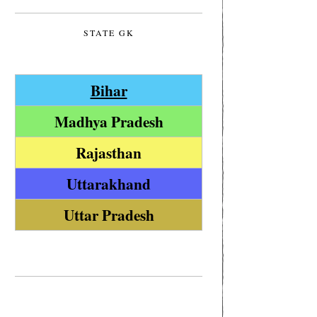
STATE GK
Bihar
Madhya Pradesh
Rajasthan
Uttarakhand
Uttar Pradesh