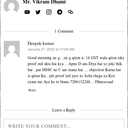
Mr. Vikram Dhami
1 Comment
Deepak kumar
January 27, 2022 at 10:28 AM
says:
Good morning sir g…sir g qtion n. 14 GST wala qtion iska
proof mil skta hai kya …Apne D ans Diya hai ye joki thik
hai ..par HSSC ne C ans mana hai … objection Karna hai
is qtion Ka…plz proof mil jaye to Acha rhega ya Kisi
exam me Aya ho to btana 7206132248… Dhnyavaad
Reply
Leave a Reply