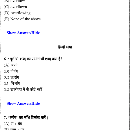
(B) overflow
(C) overflown
(D) overflowing
(E) None of the above
Show Answer/Hide
हिन्दी भाषा
6. ‘तूणीर’ शब्द का समानार्थी शब्द क्या है?
(A) असंग
(B) निषंग
(C) उत्संग
(D) निःसंग
(E) उपरोक्त में से कोई नहीं
Show Answer/Hide
7. ‘सदैव’ का संधि विच्छेद करें।
(A) स + दैव
(B) सदा + एव