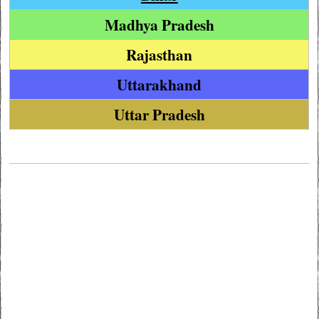
Madhya Pradesh
Rajasthan
Uttarakhand
Uttar Pradesh