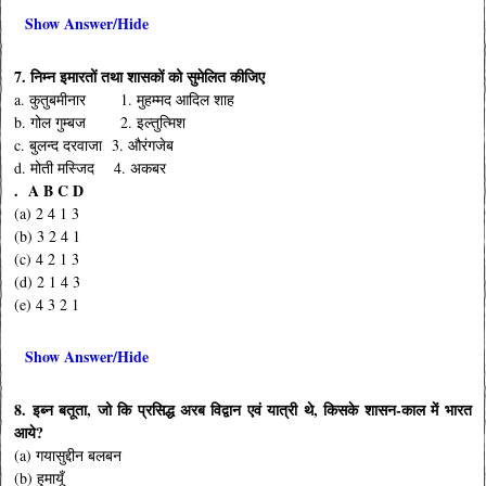
Show Answer/Hide
7. निम्न इमारतों तथा शासकों को सुमेलित कीजिए
a. कुतुबमीनार 1. मुहम्मद आदिल शाह
b. गोल गुम्बज 2. इल्तुत्मिश
c. बुलन्द दरवाजा 3. औरंगजेब
d. मोती मस्जिद 4. अकबर
. A B C D
(a) 2 4 1 3
(b) 3 2 4 1
(c) 4 2 1 3
(d) 2 1 4 3
(e) 4 3 2 1
Show Answer/Hide
8. इब्न बतूता, जो कि प्रसिद्ध अरब विद्वान एवं यात्री थे, किसके शासन-काल में भारत
आये?
(a) गयासुद्दीन बलबन
(b) हुमायूँ