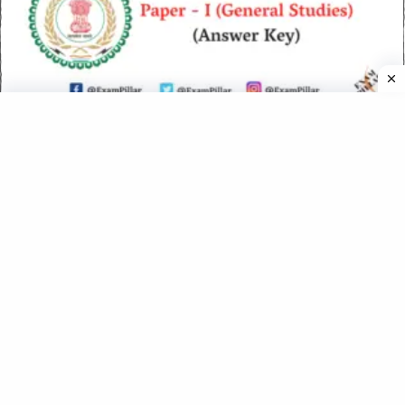
Chhattisgarh PCS Pre Exam 2012 Paper – I (Official Answer
Key)
Chhattisgarh PCS Pre Exam 2018 Paper – I (in English)
(Official Answer Key)