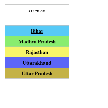
STATE GK
Bihar
Madhya Pradesh
Rajasthan
Uttarakhand
Uttar Pradesh