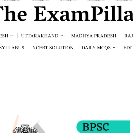
ESH
UTTARAKHAND
MADHYA PRADESH
RA
SYLLABUS
NCERT SOLUTION
DAILY MCQS
EDI