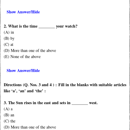
Show Answer/Hide
2. What is the time ________ your watch?
(A) in
(B) by
(C) at
(D) More than one of the above
(E) None of the above
Show Answer/Hide
Directions (Q. Nos. 3 and 4 ) : Fill in the blanks with suitable articles
like ‘a’, ‘an’ and ‘the’ :
3. The Sun rises in the east and sets in ________ west.
(A) a
(B) an
(C) the
(D) More than one of the above