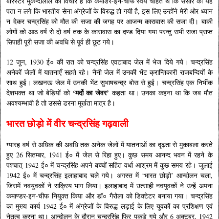
बैरिस्टर मुकन्दीलाल का विचार है कि कमांडर-इन-चीफ स्वयं चाहते थे कि संसार को यह
पता न लगे कि भारतीय सेना अंग्रेजों के विरुद्ध हो गयी है, इस लिए उन्होंने मेरी ओर ध्यान
न देकर चन्द्रसिंह को मौत की सजा की जगह पर आजन्म कारावास की सजा दी। बाकी
लोगों को आठ वर्ष से दो वर्ष तक के कारावास का दण्ड दिया गया परन्तु सभी सजा प्राप्त
सिपाही पूरी सजा की अवधि से पूर्व ही छूट गये।
12 जून, 1930 ई० की रात को चन्द्रसिंह एवटाबाद जेल में भेज दिये गये। चन्द्रसिंह
अनेकों जेलों में यातनाएँ सहते रहे। नैनी जेल में उनकी भेंट क्रान्तिकारी राजबन्दियों के
साथ हुई। लखनऊ जेल में उनकी भेंट सुभाषचन्द्र बोस से हुई। चन्द्रसिंह एक निर्भीक
‘मर्दो का जेवर’
देशभक्त था जो बेड़ियों को
कहता था। उनका कहना था कि जब मौत
अवश्यम्भावी है तो उससे डरना मूर्खता मात्र है।
भारत छोड़ो में वीर चन्द्रसिंह गढ़वाली
ग्यारह वर्ष से अधिक की अवधि तक अनेक जेलों में यातनाओं का दृढ़ता से मुकाबला करते
हुए 26 सितम्बर, 1941 ई० में जेल से रिहा हुए। कुछ समय आनन्द भवन में रहने के
पश्चात् 1942 ई० में चन्द्रसिंह अपने बच्चों सहित वर्धा आश्रम में कुछ समय रहे। जुलाई
1942 ई० में चन्द्रसिंह इलाहाबाद चले गये। अगस्त में ‘भारत छोड़ो’ आन्दोलन चला,
जिसमें नवयुवकों ने सक्रिय भाग लिया। इलाहाबाद में उत्साही नवयुवकों ने उन्हें अपना
कमाण्डर-इन-चीफ नियुक्त किया और डॉ० गैरोला को डिक्टेटर बनाया गया। चन्द्रसिंह
का मुख्य कार्य 1942 ई० में अंग्रेजों के विरुद्ध लड़ाई के लिए युवकों का प्रशिक्षण एवं
नेतृत्व करना था। आन्दोलन के दौरान चन्द्रसिंह फिर पकड़े गये और 6 अक्टूबर, 1942