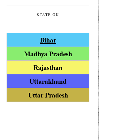
STATE GK
Bihar
Madhya Pradesh
Rajasthan
Uttarakhand
Uttar Pradesh