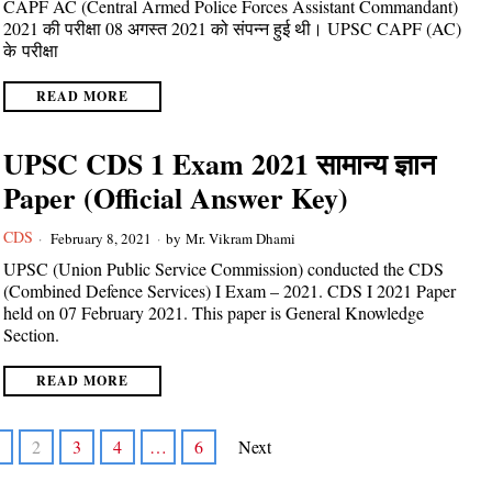
CAPF AC (Central Armed Police Forces Assistant Commandant)
2021 की परीक्षा 08 अगस्त 2021 को संपन्न हुई थी। UPSC CAPF (AC)
के परीक्षा
READ MORE
UPSC CDS 1 Exam 2021 सामान्य ज्ञान
Paper (Official Answer Key)
CDS
February 8, 2021
by
Mr. Vikram Dhami
UPSC (Union Public Service Commission) conducted the CDS
(Combined Defence Services) I Exam – 2021. CDS I 2021 Paper
held on 07 February 2021. This paper is General Knowledge
Section.
READ MORE
2
3
4
…
6
Next