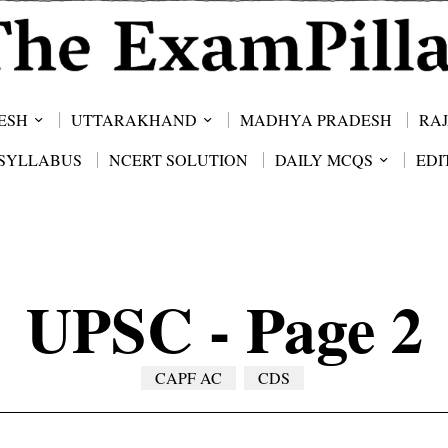
ESH
UTTARAKHAND
MADHYA PRADESH
RA
SYLLABUS
NCERT SOLUTION
DAILY MCQS
EDI
UPSC
- Page 2
CAPF AC
CDS