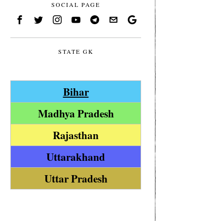
SOCIAL PAGE
STATE GK
Bihar
Madhya Pradesh
Rajasthan
Uttarakhand
Uttar Pradesh