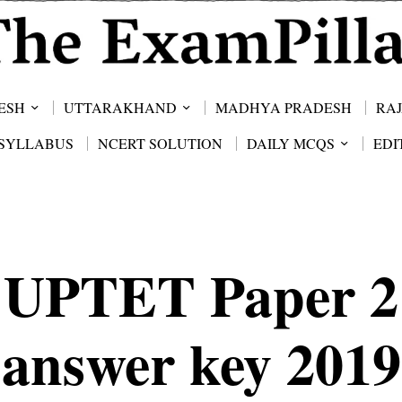
ESH
UTTARAKHAND
MADHYA PRADESH
RA
SYLLABUS
NCERT SOLUTION
DAILY MCQS
EDI
UPTET Paper 2
answer key 2019