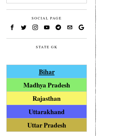
SOCIAL PAGE
STATE GK
Bihar
Madhya Pradesh
Rajasthan
Uttarakhand
Uttar Pradesh