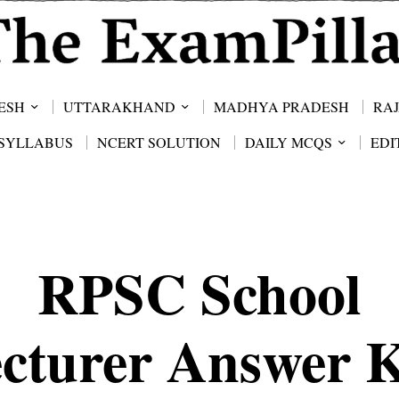
ESH
UTTARAKHAND
MADHYA PRADESH
RA
SYLLABUS
NCERT SOLUTION
DAILY MCQS
EDI
RPSC School
cturer Answer 