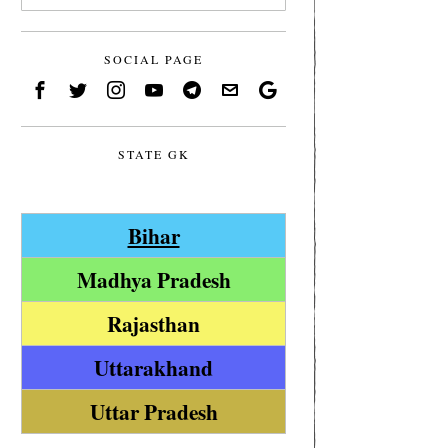
SOCIAL PAGE
STATE GK
Bihar
Madhya Pradesh
Rajasthan
Uttarakhand
Uttar Pradesh