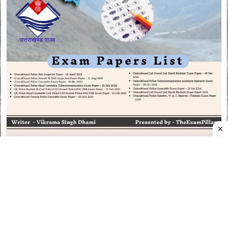
CATEGORIES
CATEGORIES
©
2026
All rights reserved. Powered by
The ExamPillar
.