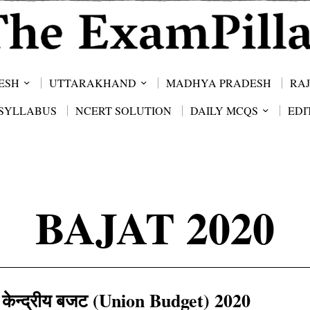
ESH
UTTARAKHAND
MADHYA PRADESH
RA
SYLLABUS
NCERT SOLUTION
DAILY MCQS
EDI
BAJAT 2020
केन्‍द्रीय बजट (Union Budget) 2020