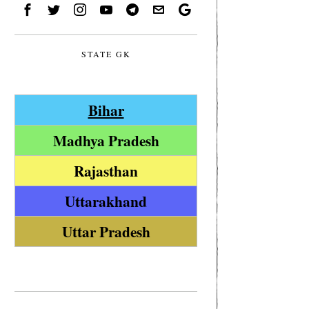
STATE GK
Bihar
Madhya Pradesh
Rajasthan
Uttarakhand
Uttar Pradesh