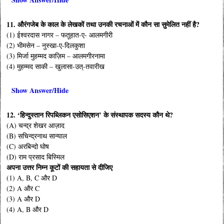
11. औरंगजेब के काल के लेखकों तथा उनकी रचनाओं में कौन सा सुमेलित नहीं है?
(1) ईश्वरदास नागर – फतूहात-ए- आलमगीरी
(2) भीमसेन – नुस्खा-ए-दिलकुशा
(3) मिर्जा मुहम्मद काज़िम – आलमगीरनामा
(4) मुहम्मद साकी – खुलासा-उत्-तवारीख
Show Answer/Hide
12. ‘हिन्दुस्तान रिपब्लिकन एसोसिएशन’ के संस्थापक सदस्य कौन थे?
(A) चन्द्र शेखर आज़ाद
(B) सचिन्द्रनाथ सान्याल
(C) अरबिन्दो घोष
(D) राम प्रसाद बिस्मिल
अपना उत्तर निम्न कूटों की सहायता से दीजिए
(1) A, B, C और D
(2) A और C
(3) A और D
(4) A, B और D