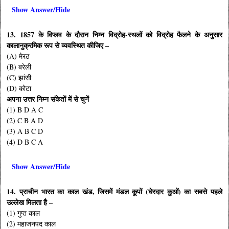
Show Answer/Hide
13. 1857 के विप्लव के दौरान निम्न विद्रोह-स्थलों को विद्रोह फैलने के अनुसार
कालानुक्रमिक रूप से व्यवस्थित कीजिए –
(A) मेरठ
(B) बरेली
(C) झांसी
(D) कोटा
अपना उत्तर निम्न संकेतों में से चुनें
(1) B D A C
(2) C B A D
(3) A B C D
(4) D B C A
Show Answer/Hide
14. प्राचीन भारत का काल खंड, जिसमें मंडल कूपों (घेरदार कुओं) का सबसे पहले
उल्लेख मिलता है –
(1) गुप्त काल
(2) महाजनपद काल