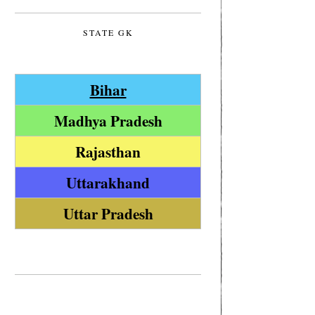
STATE GK
Bihar
Madhya Pradesh
Rajasthan
Uttarakhand
Uttar Pradesh