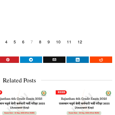
4
5
6
7
8
9
10
11
12
Related Posts