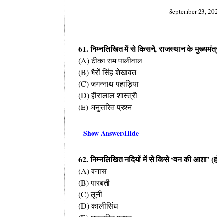
September 23, 20
61. निम्नलिखित में से किसने, राजस्थान के मुख्यमंत
(A) टीका राम पालीवाल
(B) भैरों सिंह शेखावत
(C) जगन्नाथ पहाड़िया
(D) हीरालाल शास्त्री
(E) अनुत्तरित प्रश्न
Show Answer/Hide
62. निम्नलिखित नदियों में से किसे ‘वन की आशा’ (ह
(A) बनास
(B) पारबती
(C) लूनी
(D) कालीसिंध