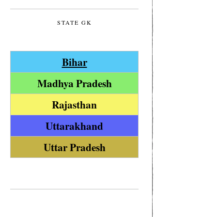
STATE GK
Bihar
Madhya Pradesh
Rajasthan
Uttarakhand
Uttar Pradesh