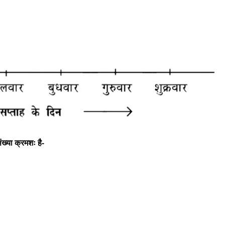
ंख्या क्रमशः है-