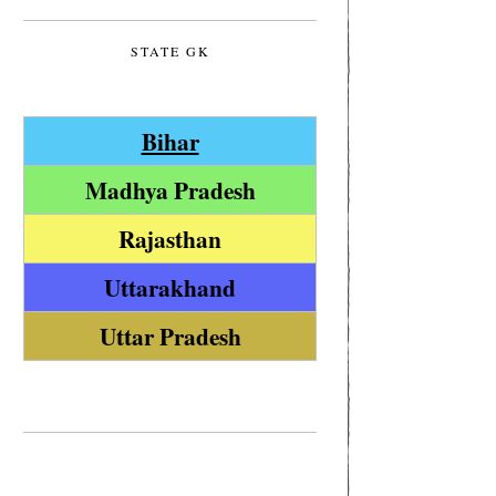
STATE GK
Bihar
Madhya Pradesh
Rajasthan
Uttarakhand
Uttar Pradesh