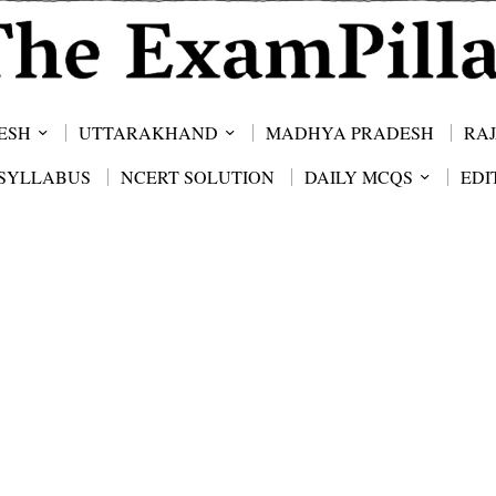
ESH
UTTARAKHAND
MADHYA PRADESH
RA
SYLLABUS
NCERT SOLUTION
DAILY MCQS
EDI