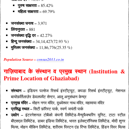
पुरुष साक्षरता –
85.42%
महिला
साक्षरता –
69.79%
जनसंख्या
घनत्व –
3,971
लिंगानुपात –
881
जनसंख्या
वृद्धि
दर –
42.27%
हिन्दू जनसंख्या –
34,14,427(72.93 %)
मुस्लिम जनसंख्या –
11,86,776(25.35 %)
Population Source –
census2011.co.in
गाज़ियाबाद
के
संस्थान व प्रमुख स्थान (Institution &
Prime Location of Ghaziabad)
संस्थान
–
इंडियन पल्सेज रिसर्च इंस्टीट्यूट, कपडा रिसर्च इंस्टीट्यूट, नेशनल
बायोफ़र्तिलाज़ेर डेवलपमेंट सेन्टर, आलू अनुसंधान केन्द्र
प्रमुख मंदिर –
मोहन नगर मंदिर, दूधवेश्वर नाथ मंदिर, महामाया मंदिर
प्रसिद्ध
स्थल –
सिटी फ़ॉरेस्ट पार्क, स्वर्ण जयंती पार्क
उद्योग –
इंटरनेशनल टोबैको कंपनी लिमिटेड-मैन्युफैक्चरिंग यूनिट, टाटा स्टील
बीएसएल लिमिटेड, डाबर इंडिया लिमिटेड, भारत इलेक्ट्रॉनिक्स लिमिटेड, मोदी शुगर
मिल्स, मोहन मीकिन लिमिटेड, श्रीराम पिस्टन एंड रिंग्स लिमिटेड, हिंडन रिवर मिल्स