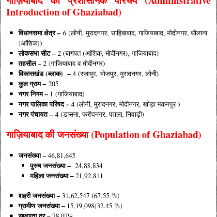
गाज़ियाबाद की
प्रशासनिक परिचय (Administrative
Introduction of Ghaziabad)
विधानसभा क्षेत्र –
6 (लोनी, मुरादनगर, साहिबाबाद, गाजियाबाद, मोदीनगर, धौलाना
(आंशिक))
लोकसभा सीट –
2 (बागपत (आंशिक, मोदीनगर), गाजियाबाद)
तहसील –
2 (गाजियाबाद व मोदीनगर)
विकासखंड (ब्लाक) –
4 (रजापुर, भोजपुर, मुरादनगर, लोनी)
कुल ग्राम –
205
नगर निगम –
1 (गाजियाबाद)
नगर पालिका परिषद –
4 (लोनी, मुरादनगर, मोदीनगर, खोड़ा मकनपुर )
नगर पंचायत –
4 (डासना, फरीदनगर, पतला, निवाड़ी)
गाज़ियाबाद
की
जनसंख्या (Population of Ghaziabad)
जनसंख्या –
46,81,645
पुरुष
जनसंख्या –
24,88,834
महिला
जनसंख्या –
21,92,811
शहरी जनसंख्या –
31,62,547 (67.55 %)
ग्रामीण जनसंख्या –
15,19,098(32.45 %)
साक्षरता
दर –
78.07%