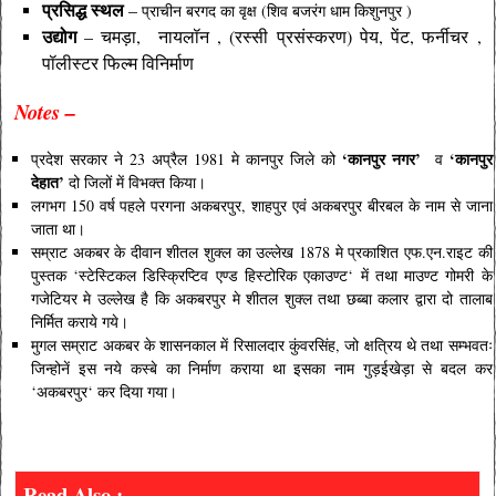
प्रसिद्ध
स्थल
–
प्राचीन बरगद का वृक्ष (शिव बजरंग धाम किशुनपुर )
उद्योग
– चमड़ा, नायलॉन , (रस्सी प्रसंस्करण) पेय, पेंट, फर्नीचर ,
पॉलीस्टर फिल्म विनिर्माण
Notes –
‘कानपुर नगर’
‘कानपुर
प्रदेश सरकार ने 23 अप्रैल 1981 मे कानपुर जिले को
व
देहात’
दो जिलों में विभक्त किया।
लगभग 150 वर्ष पहले परगना अकबरपुर, शाहपुर एवं अकबरपुर बीरबल के नाम से जाना
जाता था।
सम्राट अकबर के दीवान शीतल शुक्ल का उल्लेख 1878 मे प्रकाशित एफ.एन.राइट की
पुस्तक ‘स्टेस्टिकल डिस्क्रिप्टिव एण्ड हिस्टोरिक एकाउण्ट‘ में तथा माउण्ट गोमरी के
गजेटियर मे उल्लेख है कि अकबरपुर मे शीतल शुक्ल तथा छब्बा कलार द्वारा दो तालाब
निर्मित कराये गये।
मुगल सम्राट अकबर के शासनकाल में रिसालदार कुंवरसिंह, जो क्षत्रिय थे तथा सम्भवतः
जिन्होनें इस नये कस्बे का निर्माण कराया था इसका नाम गुड़ईखेड़ा से बदल कर
‘अकबरपुर‘ कर दिया गया।
Read Also :