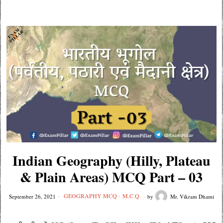
Indian Geography (Hilly, Plateau
& Plain Areas) MCQ Part – 03
GEOGRAPHY MCQ
·
M.C.Q.
September 26, 2021
by
Mr. Vikram Dhami