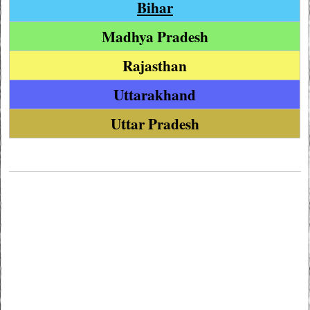
Bihar
Madhya Pradesh
Rajasthan
Uttarakhand
Uttar Pradesh