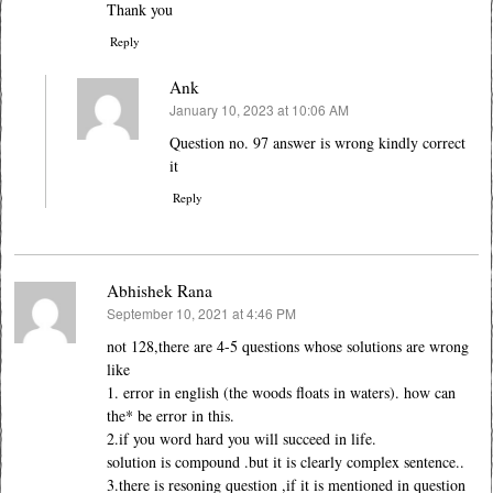
Thank you
Reply
Ank
January 10, 2023 at 10:06 AM
says:
Question no. 97 answer is wrong kindly correct
it
Reply
Abhishek Rana
September 10, 2021 at 4:46 PM
says:
not 128,there are 4-5 questions whose solutions are wrong
like
1. error in english (the woods floats in waters). how can
the* be error in this.
2.if you word hard you will succeed in life.
solution is compound .but it is clearly complex sentence..
3.there is resoning question ,if it is mentioned in question