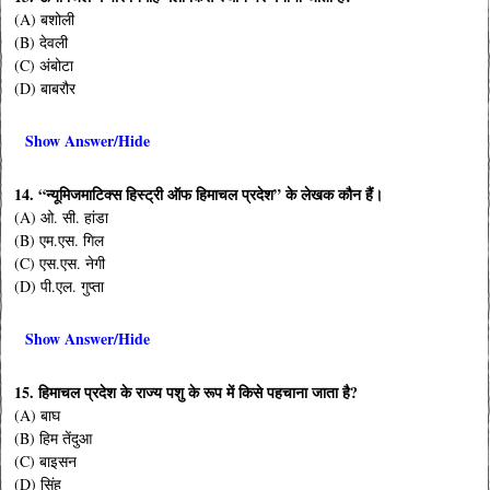
(A) बशोली
(B) देवली
(C) अंबोटा
(D) बाबरौर
Show Answer/Hide
14. “न्यूमिजमाटिक्स हिस्ट्री ऑफ हिमाचल प्रदेश” के लेखक कौन हैं।
(A) ओ. सी. हांडा
(B) एम.एस. गिल
(C) एस.एस. नेगी
(D) पी.एल. गुप्ता
Show Answer/Hide
15. हिमाचल प्रदेश के राज्य पशु के रूप में किसे पहचाना जाता है?
(A) बाघ
(B) हिम तेंदुआ
(C) बाइसन
(D) सिंह