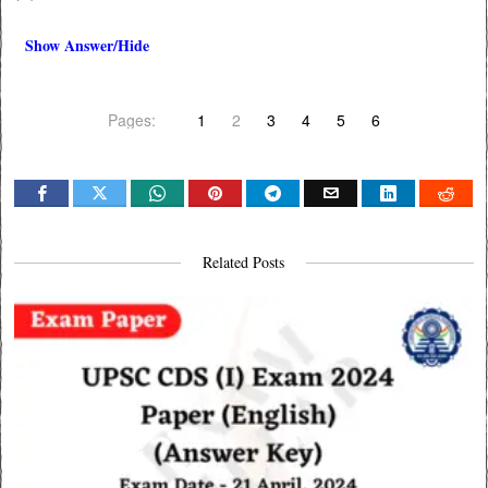
Show Answer/Hide
Pages:
1
2
3
4
5
6
Related Posts