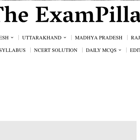
ESH
UTTARAKHAND
MADHYA PRADESH
RA
SYLLABUS
NCERT SOLUTION
DAILY MCQS
EDI