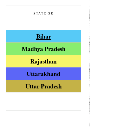
STATE GK
Bihar
Madhya Pradesh
Rajasthan
Uttarakhand
Uttar Pradesh