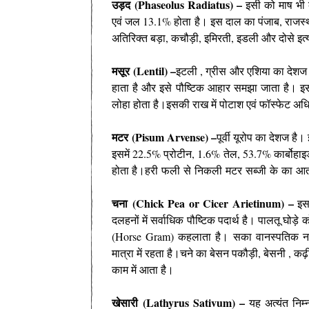
उड़द
(Phaseolus Radiatus) –
इसी को माष भी क
एवं जल 13.1% होता है। इस दाल का पंजाब, राजस्थान,
अतिरिक्त बड़ा, कचौड़ी, इमिरती, इडली और दोसे इत्
मसूर
(Lentil) –
इटली , ग्रीस और एशिया का देशज है।
हाता है और इसे पौष्टिक आहार समझा जाता है। इस
लोहा होता है।इसकी राख में पोटाश एवं फॉस्फेट अधिक
मटर
(Pisum Arvense) –
पूर्वी यूरोप का देशज ह
इसमें 22.5% प्रोटीन, 1.6% तेल, 53.7% कार्बोहा
होता है।
हरी फली से निकली मटर सब्जी के का आत
चना
(Chick Pea or Cicer Arietinum) –
इस
दलहनों में सर्वाधिक पौष्टिक पदार्थ है। पालतू घोड़े
(Horse Gram) कहलाता है। सका वानस्पतिक नाम ड
मात्रा में रहता है।चने का बेसन पकौड़ी, बेसनी , क
काम में आता है।
खेसारी
(Lathyrus Sativum) –
यह अत्यंत निम