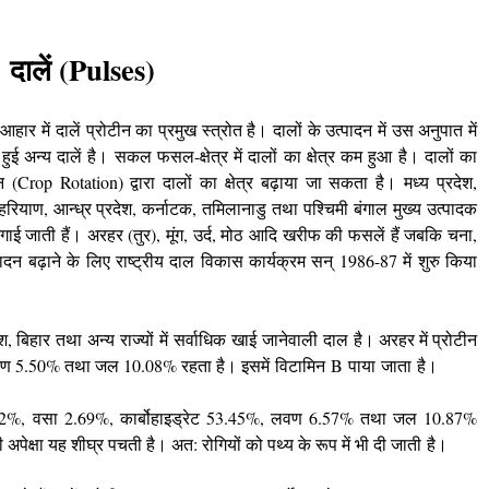
दालें (Pulses)
ार में दालें प्रोटीन का प्रमुख स्त्रोत है। दालों के उत्पादन में उस अनुपात में
ें हुई अन्य दालें है। सकल फसल-क्षेत्र में दालों का क्षेत्र कम हुआ है। दालों का
तन (Crop Rotation) द्वारा दालों का क्षेत्र बढ़ाया जा सकता है। मध्य प्रदेश,
, हरियाण, आन्ध्र प्रदेश, कर्नाटक, तमिलानाडु तथा पश्चिमी बंगाल मुख्य उत्पादक
 उगाई जाती हैं। अरहर (तुर), मूंग, उर्द, मोठ आदि खरीफ की फसलें हैं जबकि चना,
दन बढ़ाने के लिए राष्ट्रीय दाल विकास कार्यक्रम सन् 1986-87 में शुरु किया
ेश, बिहार
तथा
अन्य
राज्यों
में
सर्वाधिक
खाई
जानेवाली
दाल
है।
अरहर
में
प्रोटीन
वण
5.50%
तथा
जल
10.08%
रहता
है।
इसमें
विटामिन
B
पाया
जाता
है।
62%
,
वसा
2.69%
,
कार्बोहाइड्रेट
53.45%
,
लवण
6.57%
तथा
जल
10.87%
ी
अपेक्षा
यह
शीघ्र
पचती
है।
अत
:
रोगियों
को
पथ्य
के
रूप
में
भी
दी
जाती
है।