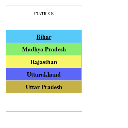
STATE GK
Bihar
Madhya Pradesh
Rajasthan
Uttarakhand
Uttar Pradesh