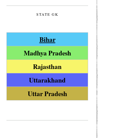
STATE GK
Bihar
Madhya Pradesh
Rajasthan
Uttarakhand
Uttar Pradesh