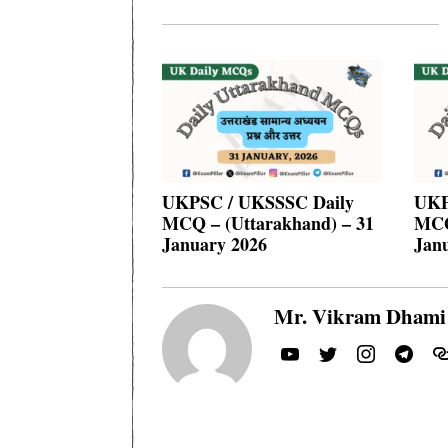
UKPSC / UKSSSC Daily
UKP
MCQ – (Uttarakhand) – 31
MCQ
January 2026
Jan
Mr. Vikram Dhami