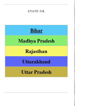
STATE GK
Bihar
Madhya Pradesh
Rajasthan
Uttarakhand
Uttar Pradesh