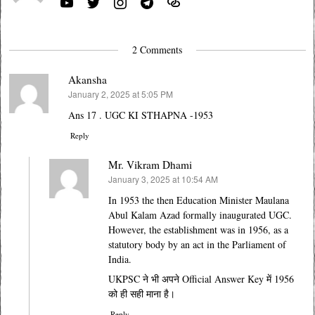
2 Comments
Akansha
January 2, 2025 at 5:05 PM
says:
Ans 17 . UGC KI STHAPNA -1953
Reply
Mr. Vikram Dhami
January 3, 2025 at 10:54 AM
says:
In 1953 the then Education Minister Maulana
Abul Kalam Azad formally inaugurated UGC.
However, the establishment was in 1956, as a
statutory body by an act in the Parliament of
India.
UKPSC ने भी अपने Official Answer Key में 1956
को ही सही माना है।
Reply