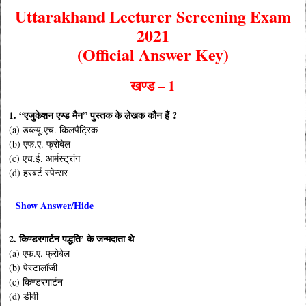
Uttarakhand Lecturer Screening Exam
2021
(Official Answer Key)
खण्ड – 1
1. “एजुकेशन एण्ड मैन” पुस्तक के लेखक कौन हैं ?
(a) डब्ल्यू.एच. किलपैट्रिक
(b) एफ.ए. फ्रोबेल
(c) एच.ई. आर्मस्ट्रांग
(d) हरबर्ट स्पेन्सर
Show Answer/Hide
2. किण्डरगार्टन पद्धति’ के जन्मदाता थे
(a) एफ.ए. फ्रोबेल
(b) पेस्टालॉजी
(c) किण्डरगार्टन
(d) डीवी