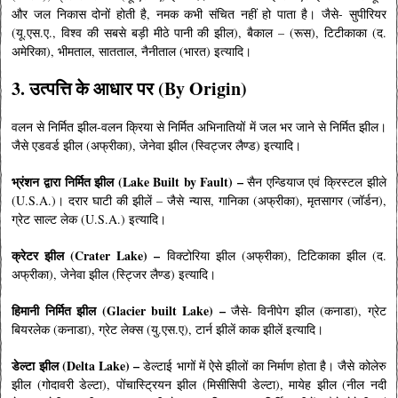
और जल निकास दोनों होती है, नमक कभी संचित नहीं हो पाता है। जैसे- सुपीरियर
(यू.एस.ए., विश्व की सबसे बड़ी मीठे पानी की झील), बैकाल – (रूस), टिटीकाका (द.
अमेरिका), भीमताल, सातताल, नैनीताल (भारत) इत्यादि।
3. उत्पत्ति के आधार पर (By Origin)
वलन से निर्मित झील-वलन क्रिया से निर्मित अभिनातियों में जल भर जाने से निर्मित झील।
जैसे एडवर्ड झील (अफ्रीका), जेनेवा झील (स्विट्जर लैण्ड) इत्यादि।
भ्रंशन द्वारा निर्मित झील (Lake Built by
Fault
) –
सैन एन्डियाज एवं क्रिस्टल झीले
(U.S.A.)। दरार घाटी की झीलें – जैसे न्यास, गानिका (अफ्रीका), मृतसागर (जॉर्डन),
ग्रेट साल्ट लेक (U.S.A.) इत्यादि।
क्रेटर झील (Crater Lake) –
विक्टोरिया झील (अफ्रीका), टिटिकाका झील (द.
अफ्रीका), जेनेवा झील (स्ट्जिर लैण्ड) इत्यादि।
हिमानी निर्मित झील (Glacier built Lake) –
जैसे- विनीपेग झील (कनाडा), ग्रेट
बियरलेक (कनाडा), ग्रेट लेक्स (यु.एस.ए), टार्न झीलें काक झीलें इत्यादि।
डेल्टा झील (Delta Lake) –
डेल्टाई भागों में ऐसे झीलों का निर्माण होता है। जैसे कोलेरु
झील (गोदावरी डेल्टा), पोंचास्ट्रियन झील (मिसीसिपी डेल्टा), मायेह झील (नील नदी