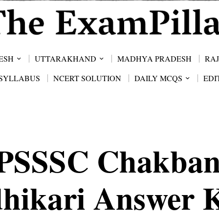
ESH
UTTARAKHAND
MADHYA PRADESH
RA
SYLLABUS
NCERT SOLUTION
DAILY MCQS
EDI
PSSSC Chakban
hikari Answer 