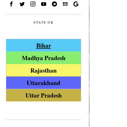
STATE GK
Bihar
Madhya Pradesh
Rajasthan
Uttarakhand
Uttar Pradesh