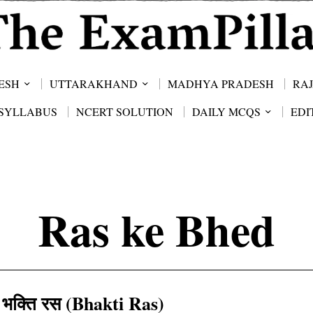
ESH
UTTARAKHAND
MADHYA PRADESH
RA
SYLLABUS
NCERT SOLUTION
DAILY MCQS
EDI
Ras ke Bhed
भक्ति रस (Bhakti Ras)