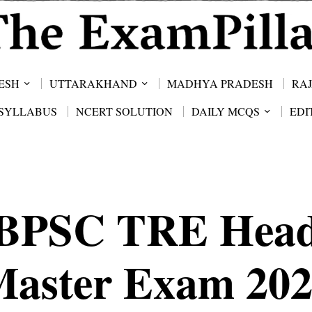
ESH
UTTARAKHAND
MADHYA PRADESH
RA
SYLLABUS
NCERT SOLUTION
DAILY MCQS
EDI
BPSC TRE Hea
aster Exam 20