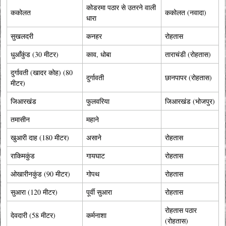
कोडरमा पठार से उतरने वाली
ककोलत
ककोलत (नवादा)
धारा
सुखलदरी
कनहर
रोहतास
धुआँकुंड (30 मीटर)
काव, धोबा
ताराचंडी (रोहतास)
दुर्गावती (खादर कोह) (80
दुर्गावती
छानपापर (रोहतास)
मीटर)
जिआरखंड
फुलवरिया
जिआरखंड (भोजपुर)
तमासीन
महाने
खुआरी दाह (180 मीटर)
असाने
रोहतास
राकिमकुंड
गायघाट
रोहतास
ओखारीनकुंड (90 मीटर)
गोपथ
रोहतास
सुआरा (120 मीटर)
पूर्वी सुआरा
रोहतास
रोहतास पठार
देवदारी (58 मीटर)
कर्मनाशा
(रोहतास)