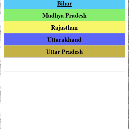
Bihar
Madhya Pradesh
Rajasthan
Uttarakhand
Uttar Pradesh