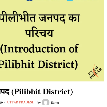
पद (Pilibhit District)
UTTAR PRADESH
19
by
Editor