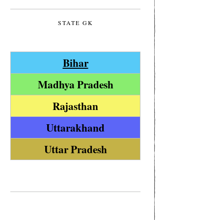
STATE GK
Bihar
Madhya Pradesh
Rajasthan
Uttarakhand
Uttar Pradesh