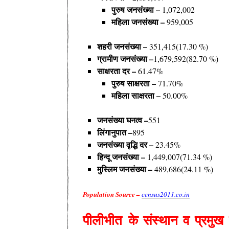
पुरुष
जनसंख्या –
1,072,002
महिला
जनसंख्या –
959,005
शहरी जनसंख्या –
351,415(17.30 %)
ग्रामीण जनसंख्या –
1,679,592(82.70 %)
साक्षरता
दर –
61.47%
पुरुष साक्षरता –
71.70%
महिला
साक्षरता –
50.00%
जनसंख्या
घनत्व –
551
लिंगानुपात –
895
जनसंख्या
वृद्धि
दर –
23.45%
हिन्दू जनसंख्या –
1,449,007(71.34 %)
मुस्लिम जनसंख्या –
489,686(24.11 %)
Population Source –
census2011.co.in
पीलीभीत के
संस्थान व प्रमु