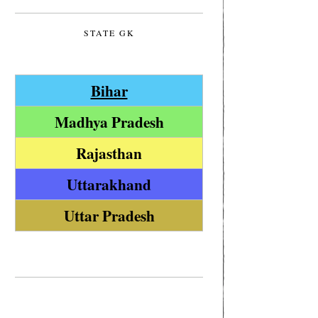
STATE GK
Bihar
Madhya Pradesh
Rajasthan
Uttarakhand
Uttar Pradesh