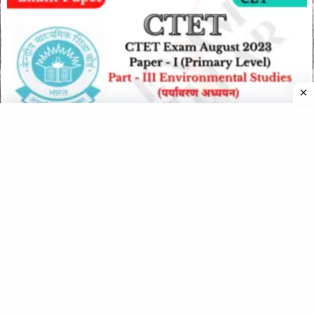
CTET Exam 20 Aug 2023 Paper I (EVS) Official Answer Key