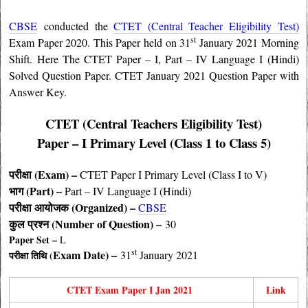
CBSE
conducted the
CTET (Central Teacher Eligibility Test)
st
Exam Paper 2020. This Paper held on 31
January 2021 Morning
Shift. Here The CTET Paper – I, Part – IV Language I (Hindi)
Solved Question Paper. CTET January 2021 Question Paper with
Answer Key.
CTET (Central Teachers Eligibility Test)
Paper – I Primary Level (Class 1 to Class 5)
परीक्षा (Exam) –
CTET Paper I Primary Level (Class I to V)
भाग (Part) –
Part – IV Language I (Hindi)
परीक्षा आयोजक (
Organized
) –
CBSE
कुल प्रश्न (Number of Question) –
30
Paper Set –
L
st
Exam Date) –
31
January 2021
परीक्षा तिथि (
CTET Exam Paper I Jan 2021
Link