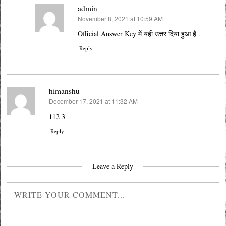
admin
November 8, 2021 at 10:59 AM
says:
Official Answer Key में यही उत्तर दिया हुआ है .
Reply
himanshu
December 17, 2021 at 11:32 AM
says:
112 3
Reply
Leave a Reply