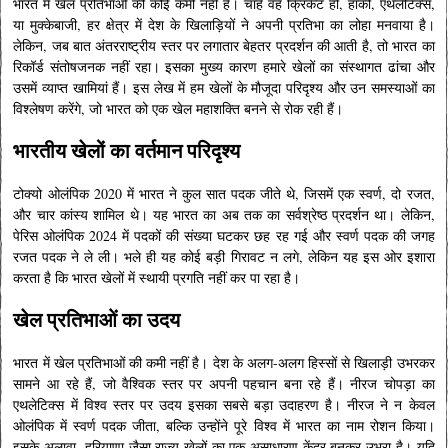
भारत में खेल प्रतिभाओं की कोई कमी नहीं है। चाहे वह क्रिकेट हो, हॉकी, एथलेटिक्स,
या मुक्केबाजी, हर क्षेत्र में देश के खिलाड़ियों ने अपनी प्रतिभा का लोहा मनवाया है।
लेकिन, जब बात अंतरराष्ट्रीय स्तर पर लगातार बेहतर प्रदर्शन की आती है, तो भारत का
रिकॉर्ड संतोषजनक नहीं रहा। इसका मुख्य कारण हमारे खेलों का संस्थागत ढांचा और
उसमें व्याप्त खामियां हैं। इस लेख में हम खेलों के मौजूदा परिदृश्य और उन समस्याओं का
विश्लेषण करेंगे, जो भारत को एक खेल महाशक्ति बनने से रोक रही हैं।
भारतीय खेलों का वर्तमान परिदृश्य
टोक्यो ओलंपिक 2020 में भारत ने कुल सात पदक जीते थे, जिसमें एक स्वर्ण, दो रजत,
और चार कांस्य शामिल थे। यह भारत का अब तक का सर्वश्रेष्ठ प्रदर्शन था। लेकिन,
पेरिस ओलंपिक 2024 में पदकों की संख्या घटकर छह रह गई और स्वर्ण पदक की जगह
रजत पदक ने ले ली। भले ही यह कोई बड़ी गिरावट न लगे, लेकिन यह इस ओर इशारा
करता है कि भारत खेलों में स्थायी प्रगति नहीं कर पा रहा है।
खेल प्रतिभाओं का उदय
भारत में खेल प्रतिभाओं की कमी नहीं है। देश के अलग-अलग हिस्सों से खिलाड़ी उभरकर
सामने आ रहे हैं, जो वैश्विक स्तर पर अपनी पहचान बना रहे हैं। नीरज चोपड़ा का
एथलेटिक्स में विश्व स्तर पर उदय इसका सबसे बड़ा उदाहरण है। नीरज ने न केवल
ओलंपिक में स्वर्ण पदक जीता, बल्कि उन्होंने पूरे विश्व में भारत का नाम रोशन किया।
इसके अलावा, हरियाणा जैसा राज्य खेलों का एक असाधारण केंद्र बनकर उभरा है। यदि