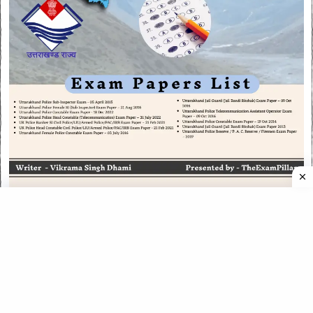
CATEGORIES
CATEGORIES
©
2026
All rights reserved. Powered by
The ExamPillar
.