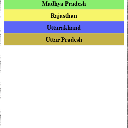
Madhya Pradesh
Rajasthan
Uttarakhand
Uttar Pradesh