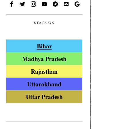
STATE GK
Bihar
Madhya Pradesh
Rajasthan
Uttarakhand
Uttar Pradesh