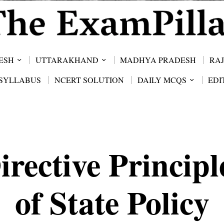
ESH
UTTARAKHAND
MADHYA PRADESH
RA
SYLLABUS
NCERT SOLUTION
DAILY MCQS
EDI
irective Principl
of State Policy