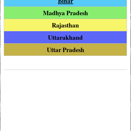
Bihar
Madhya Pradesh
Rajasthan
Uttarakhand
Uttar Pradesh