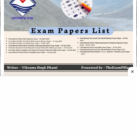
CATEGORIES
CATEGORIES
©
2026
All rights reserved. Powered by
The ExamPillar
.