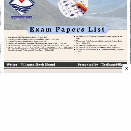
CATEGORIES
CATEGORIES
©
2026
All rights reserved. Powered by
The ExamPillar
.