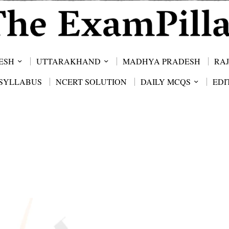
ESH
UTTARAKHAND
MADHYA PRADESH
RA
SYLLABUS
NCERT SOLUTION
DAILY MCQS
EDI