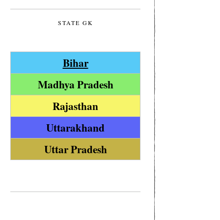
STATE GK
Bihar
Madhya Pradesh
Rajasthan
Uttarakhand
Uttar Pradesh