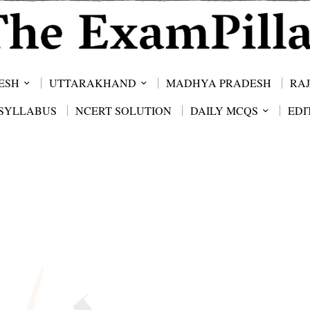
ESH
UTTARAKHAND
MADHYA PRADESH
RA
SYLLABUS
NCERT SOLUTION
DAILY MCQS
EDI