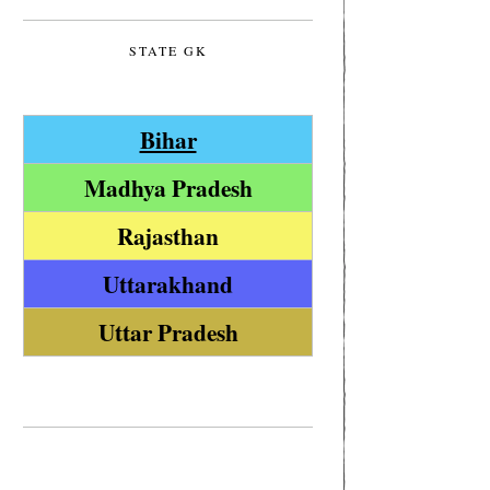
STATE GK
Bihar
Madhya Pradesh
Rajasthan
Uttarakhand
Uttar Pradesh