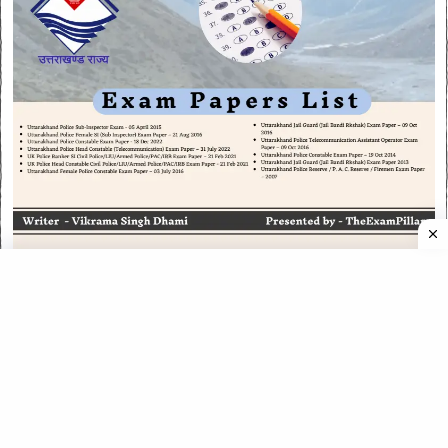
CATEGORIES
CATEGORIES
©
2026
All rights reserved. Powered by
The ExamPillar
.