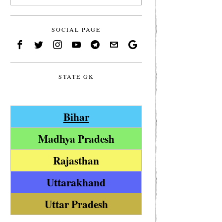
SOCIAL PAGE
STATE GK
Bihar
Madhya Pradesh
Rajasthan
Uttarakhand
Uttar Pradesh