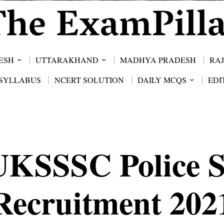
ESH
UTTARAKHAND
MADHYA PRADESH
RA
SYLLABUS
NCERT SOLUTION
DAILY MCQS
EDI
UKSSSC Police S
Recruitment 202